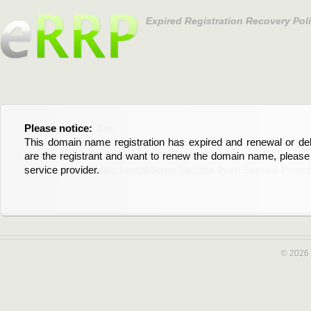
Expired Registration Recovery Pol
Please notice:
Bitte beachten Sie:
This domain name registration has expired and renewal or dele
Diese Domainregistrierung ist abgelaufen und die Verläng
are the registrant and want to renew the domain name, please 
Domain stehen an. Wenn Sie der Registrant sind und di
service provider.
verlängern möchten, kontaktieren Sie bitte Ihren Service-Provid
© 2026